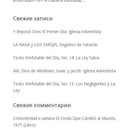
enternidad—si—a manera individual,...
Свежие записи
Y Reposó Dios El Primer Día: Iglesia Adventista
LA NASA y LOS EMOJIS, Engaños de Satanás
Texto Irrefutable del Día, No. 14: La Ley Salva
Alá, Dios de Abraham, Isaac y Jacob: Iglesia Adventista
Texto Irrefutable del Día, No. 13: Los Negligentes y La
Ley
Свежие комментарии
CristoVerdad
к записи
El Credo Que Cambió al Mundo,
1971 (Libro)