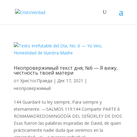
Неопровержимый текст дня, №6 — Я вижу,
честность твоей матери
от
ХристосПравда
|
Дек 17, 2021
|
неопровержимый
144 Guardaré tu ley siempre, Para siempre y
eternamente. —SALMOS 119:144 Compartir PARTE 6
ROMAMADREDOMINGODÍA DEL SEÑORLEY DE DIOS
Esas fueron las palabras inspiradas de David, de quien
prácticamente nadie duda que veremos en la