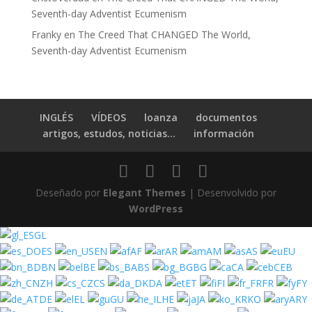
Seventh-day Adventist Ecumenism
Franky
en
The Creed That CHANGED The World,
Seventh-day Adventist Ecumenism
INGLÉS
VÍDEOS
loanza
documentos
artigos, estudos, noticias...
información
Deseñado por
Elegant Themes
| Desenvolvido por
WordPress
GL
ES
EN
AF
AR
AM
AS
EU
BN
BE
BS
BG
CA
CEB
ZH
CS
DA
ET
FI
FR
FY
DE
EL
GU
HE
JA
KO
ARY