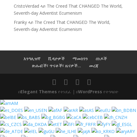
CristoVerdad
ላይ
The Creed That CHANGED The World,
Seventh-day Adventist Ecumenism
Franky
ላይ
The Creed That CHANGED The World,
Seventh-day Adventist Ecumenism
እንግሊዝኛ
ቪዲዮዎች
ማመስገን
ሰነዶች
ጽሑፎች፣ ጥናቶች፣ ዜናዎች...
መረጃ
በ
Elegant Themes
የተነደፈ | በ
WordPress
የተጎላበተ
AM
ES
EN
AF
AR
AS
EU
BN
BE
BS
BG
CA
CEB
ZH
CS
DA
ET
FI
FR
FY
GL
DE
EL
GU
HE
JA
KO
ARY