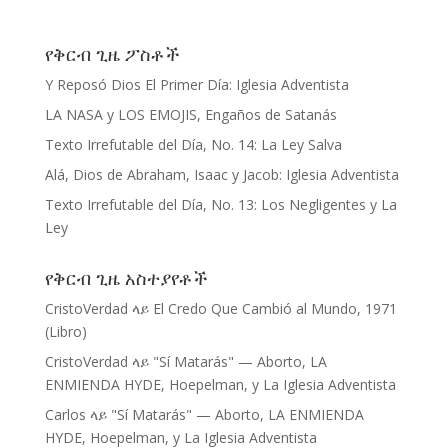
የቅርብ ጊዜ ፖስቶች
Y Reposó Dios El Primer Día: Iglesia Adventista
LA NASA y LOS EMOJIS, Engaños de Satanás
Texto Irrefutable del Día, No. 14: La Ley Salva
Alá, Dios de Abraham, Isaac y Jacob: Iglesia Adventista
Texto Irrefutable del Día, No. 13: Los Negligentes y La
Ley
የቅርብ ጊዜ አስተያየቶች
CristoVerdad
ላይ
El Credo Que Cambió al Mundo, 1971
(Libro)
CristoVerdad
ላይ
"Sí Matarás" — Aborto, LA
ENMIENDA HYDE, Hoepelman, y La Iglesia Adventista
Carlos
ላይ
"Sí Matarás" — Aborto, LA ENMIENDA
HYDE, Hoepelman, y La Iglesia Adventista