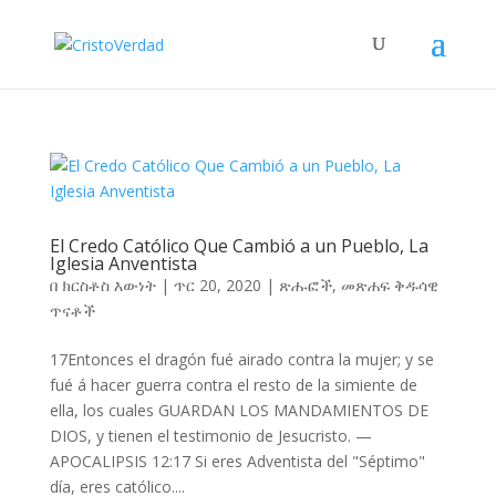
El Credo Católico Que Cambió a un Pueblo, La
Iglesia Anventista
በ
ክርስቶስ እውነት
|
ጥር 20, 2020
|
ጽሑፎች
,
መጽሐፍ ቅዱሳዊ
ጥናቶች
17Entonces el dragón fué airado contra la mujer; y se
fué á hacer guerra contra el resto de la simiente de
ella, los cuales GUARDAN LOS MANDAMIENTOS DE
DIOS, y tienen el testimonio de Jesucristo. —
APOCALIPSIS 12:17 Si eres Adventista del "Séptimo"
día, eres católico....