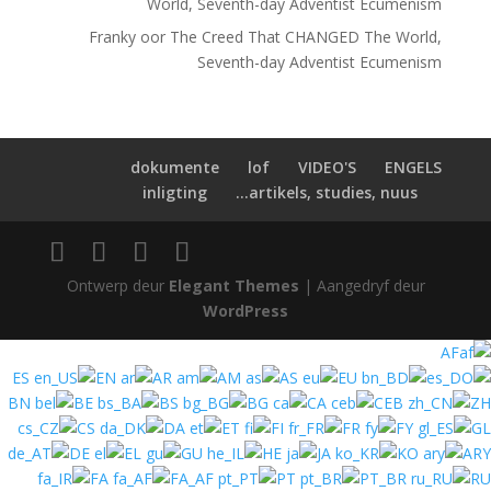
World, Seventh-day Adventist Ecumenism
Franky
oor
The Creed That CHANGED The World,
Seventh-day Adventist Ecumenism
dokumente
lof
VIDEO'S
ENGELS
inligting
artikels, studies, nuus...
Ontwerp deur
Elegant Themes
| Aangedryf deur
WordPress
AF
ES
EN
AR
AM
AS
EU
BN
BE
BS
BG
CA
CEB
ZH
CS
DA
ET
FI
FR
FY
GL
DE
EL
GU
HE
JA
KO
ARY
FA
FA_AF
PT
PT_BR
RU