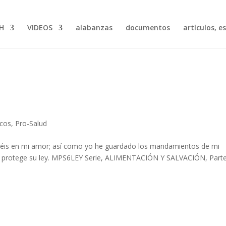
H
VIDEOS
alabanzas
documentos
artículos, e
icos
,
Pro-Salud
éis en mi amor; así como yo he guardado los mandamientos de mi
y protege su ley. MPS6LEY Serie, ALIMENTACIÓN Y SALVACIÓN, Part
.