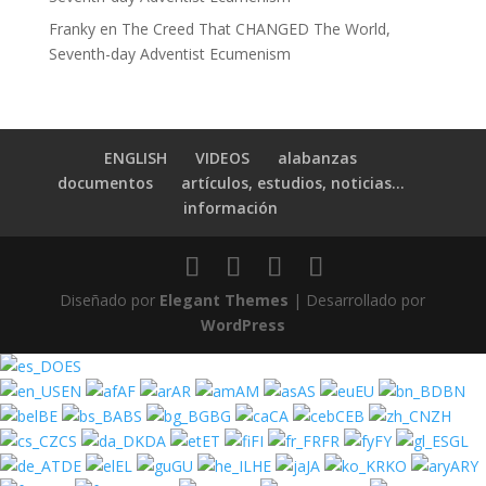
Franky
en
The Creed That CHANGED The World,
Seventh-day Adventist Ecumenism
ENGLISH
VIDEOS
alabanzas
documentos
artículos, estudios, noticias…
información
Diseñado por
Elegant Themes
| Desarrollado por
WordPress
ES
EN
AF
AR
AM
AS
EU
BN
BE
BS
BG
CA
CEB
ZH
CS
DA
ET
FI
FR
FY
GL
DE
EL
GU
HE
JA
KO
ARY