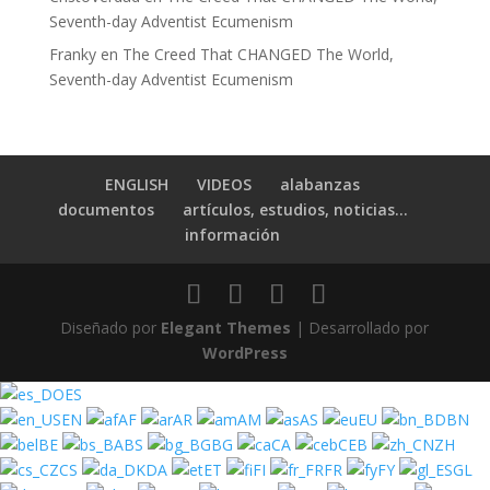
Seventh-day Adventist Ecumenism
Franky
en
The Creed That CHANGED The World,
Seventh-day Adventist Ecumenism
ENGLISH
VIDEOS
alabanzas
documentos
artículos, estudios, noticias…
información
Diseñado por
Elegant Themes
| Desarrollado por
WordPress
ES
EN
AF
AR
AM
AS
EU
BN
BE
BS
BG
CA
CEB
ZH
CS
DA
ET
FI
FR
FY
GL