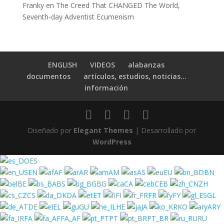
Franky
en
The Creed That CHANGED The World,
Seventh-day Adventist Ecumenism
ENGLISH
VIDEOS
alabanzas
documentos
artículos, estudios, noticias…
información
Diseñado por
Elegant Themes
| Desarrollado por
WordPress
ES
EN
AF
AR
AM
AS
EU
BN
BE
BS
BG
CA
CEB
ZH
CS
DA
ET
FI
FR
FY
GL
DE
EL
GU
HE
JA
KO
ARY
FA
FA_AF
PT
PT_BR
RU