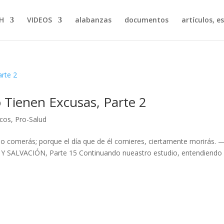
H
VIDEOS
alabanzas
documentos
artículos, e
 Tienen Excusas, Parte 2
icos
,
Pro-Salud
l no comerás; porque el día que de él comieres, ciertamente morirás. 
 SALVACIÓN, Parte 15 Continuando nueastro estudio, entendiendo