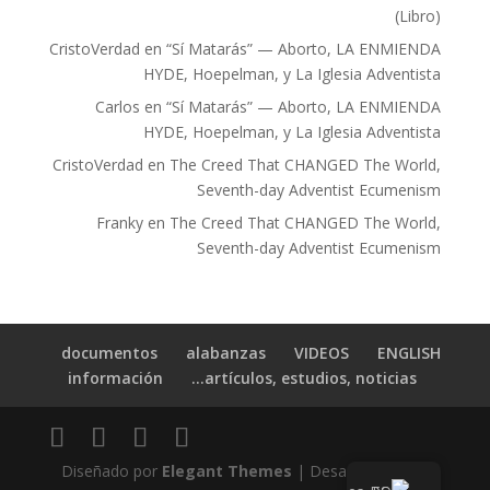
(Libro)
CristoVerdad
en
“Sí Matarás” — Aborto, LA ENMIENDA
HYDE, Hoepelman, y La Iglesia Adventista
Carlos
en
“Sí Matarás” — Aborto, LA ENMIENDA
HYDE, Hoepelman, y La Iglesia Adventista
CristoVerdad
en
The Creed That CHANGED The World,
Seventh-day Adventist Ecumenism
Franky
en
The Creed That CHANGED The World,
Seventh-day Adventist Ecumenism
documentos
alabanzas
VIDEOS
ENGLISH
información
artículos, estudios, noticias…
Diseñado por
Elegant Themes
| Desarrollado por