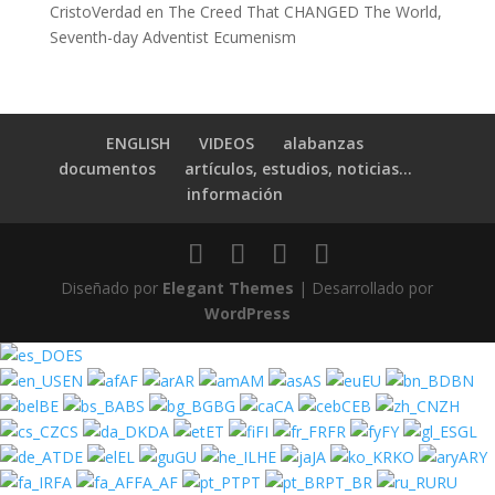
CristoVerdad
en
The Creed That CHANGED The World,
Seventh-day Adventist Ecumenism
ENGLISH
VIDEOS
alabanzas
documentos
artículos, estudios, noticias…
información
Diseñado por
Elegant Themes
| Desarrollado por
WordPress
ES
EN
AF
AR
AM
AS
EU
BN
BE
BS
BG
CA
CEB
ZH
CS
DA
ET
FI
FR
FY
GL
DE
EL
GU
HE
JA
KO
ARY
FA
FA_AF
PT
PT_BR
RU