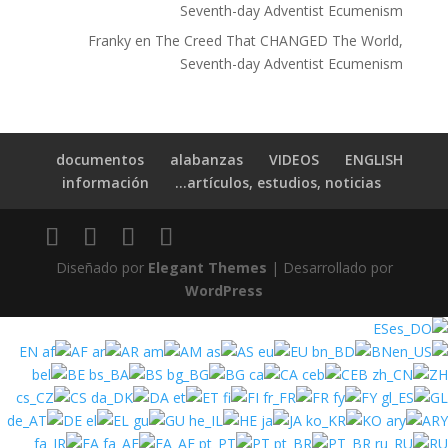
Seventh-day Adventist Ecumenism
Franky
en
The Creed That CHANGED The World,
Seventh-day Adventist Ecumenism
documentos
alabanzas
VIDEOS
ENGLISH
información
artículos, estudios, noticias…
Diseñado por
Elegant Themes
| Desarrollado por
WordPress
ES
EN
AF
AR
AM
AS
EU
BN
BE
BS
BG
CA
CEB
ZH
CS
DA
ET
FI
FR
FY
GL
DE
EL
GU
HE
JA
KO
ARY
FA
FA_AF
PT
PT_BR
RU