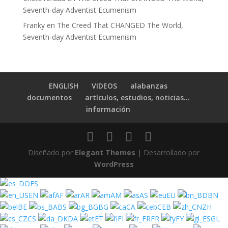
Seventh-day Adventist Ecumenism
Franky
en
The Creed That CHANGED The World,
Seventh-day Adventist Ecumenism
ENGLISH
VIDEOS
alabanzas
documentos
artículos, estudios, noticias…
información
Diseñado por
Elegant Themes
| Desarrollado por
WordPress
ES
EN
AF
AR
AM
AS
EU
BN
BE
BS
BG
CA
CEB
ZH
CS
DA
ET
FI
FR
FY
GL