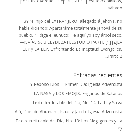
por
CristoVerdad
|
Sep 20, 2019
|
estudios bíblicos
,
sábado
3Y “el hijo del EXTRANJERO, allegado á Jehová, no
hable diciendo: Apartaráme totalmente Jehová de su
pueblo. Ni diga el eunuco: He aquí yo soy árbol seco.
—ISAÍAS 56:3 LEYDEBATEESTUDIO PARTE [1] [2]LA
LEY y LA LEY, Enfrentando La Ineptitud Evangélica,
Parte 2...
Entradas recientes
Y Reposó Dios El Primer Día: Iglesia Adventista
LA NASA y LOS EMOJIS, Engaños de Satanás
Texto Irrefutable del Día, No. 14: La Ley Salva
Alá, Dios de Abraham, Isaac y Jacob: Iglesia Adventista
Texto Irrefutable del Día, No. 13: Los Negligentes y La
Ley