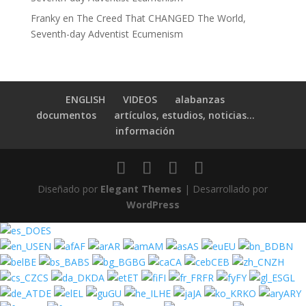
Franky
en
The Creed That CHANGED The World,
Seventh-day Adventist Ecumenism
ENGLISH
VIDEOS
alabanzas
documentos
artículos, estudios, noticias…
información
Diseñado por
Elegant Themes
| Desarrollado por
WordPress
ES
EN
AF
AR
AM
AS
EU
BN
BE
BS
BG
CA
CEB
ZH
CS
DA
ET
FI
FR
FY
GL
DE
EL
GU
HE
JA
KO
ARY