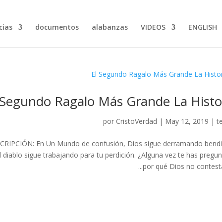
ias…
documentos
alabanzas
VIDEOS
ENGLISH
 Segundo Ragalo Más Grande La Histo
por
CristoVerdad
|
May 12, 2019
|
t
ESCRIPCIÓN: En Un Mundo de confusión, Dios sigue derramando bendi
l diablo sigue trabajando para tu perdición. ¿Alguna vez te has pregu
por qué Dios no contesta t