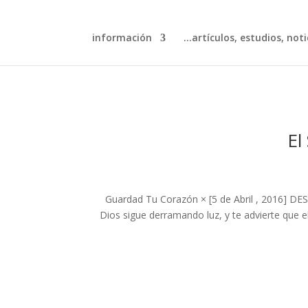
información
artículos, estudios, notic
El
Guardad Tu Corazón × [5 de Abril , 2016] D
Dios sigue derramando luz, y te advierte que e