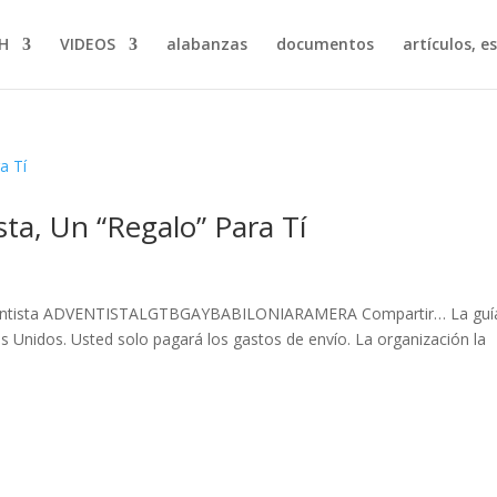
H
VIDEOS
alabanzas
documentos
artículos, e
ta, Un “Regalo” Para Tí
dventista ADVENTISTALGTBGAYBABILONIARAMERA Compartir… La guí
os Unidos. Usted solo pagará los gastos de envío. La organización la