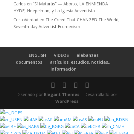
Carlos
en
“Sí Matarás” — Aborto, LA ENMIENDA
HYDE, Hoepelman, y La Iglesia Adventista
CristoVerdad
en
The Creed That CHANGED The World,
Seventh-day Adventist Ecumenism
ENGLISH
VIDEOS
alabanzas
documentos
artículos, estudios, noticias…
información
Diseñado por
Elegant Themes
| Desarrollado por
WordPress
ES
EN
AF
AR
AM
AS
EU
BN
BE
BS
BG
CA
CEB
ZH
CS
DA
ET
FI
FR
FY
GL