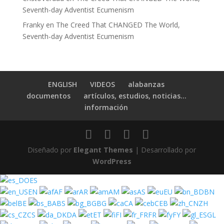
Seventh-day Adventist Ecumenism
Franky
en
The Creed That CHANGED The World,
Seventh-day Adventist Ecumenism
ENGLISH
VIDEOS
alabanzas
documentos
artículos, estudios, noticias…
información
Diseñado por
Elegant Themes
| Desarrollado por
WordPress
ES
EN
AF
AR
AM
AS
EU
BN
BE
BS
BG
CA
CEB
ZH
CS
DA
ET
FI
FR
FY
GL