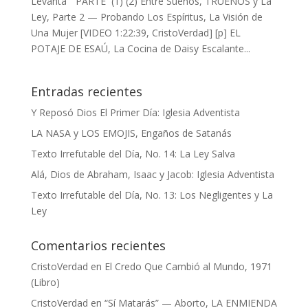
Levanta” PARTE (1) (2) Entre Sueños, TRUENOS y La
Ley, Parte 2 — Probando Los Espíritus, La Visión de
Una Mujer [VIDEO 1:22:39, CristoVerdad] [p] EL
POTAJE DE ESAÚ, La Cocina de Daisy Escalante...
Entradas recientes
Y Reposó Dios El Primer Día: Iglesia Adventista
LA NASA y LOS EMOJIS, Engaños de Satanás
Texto Irrefutable del Día, No. 14: La Ley Salva
Alá, Dios de Abraham, Isaac y Jacob: Iglesia Adventista
Texto Irrefutable del Día, No. 13: Los Negligentes y La
Ley
Comentarios recientes
CristoVerdad
en
El Credo Que Cambió al Mundo, 1971
(Libro)
CristoVerdad
en
“Sí Matarás” — Aborto, LA ENMIENDA