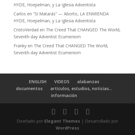
HYDE, Hoepelman, y La Iglesia Adventista
Carlos
en
“Sí Matarás” — Aborto, LA ENMIENDA
HYDE, Hoepelman, y La Iglesia Adventista
CristoVerdad
en
The Creed That CHANGED The World,
Seventh-day Adventist Ecumenism
Franky
en
The Creed That CHANGED The World,
Seventh-day Adventist Ecumenism
ENGLISH
VIDEOS
alabanzas
documentos
artículos, estudios, noticias…
información
Diseñado por
Elegant Themes
| Desarrollado por
WordPress