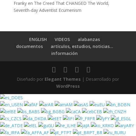
Franky
en
The Creed That CHANGED The World,
Seventh-day Adventist Ecumenism
ENGLISH
VIDEOS
alabanzas
documentos
artículos, estudios, noticias…
información
Diseñado por
Elegant Themes
| Desarrollado por
WordPress
ES
EN
AF
AR
AM
AS
EU
BN
BE
BS
BG
CA
CEB
ZH
CS
DA
ET
FI
FR
FY
GL
DE
EL
GU
HE
JA
KO
ARY
FA
FA_AF
PT
PT_BR
RU