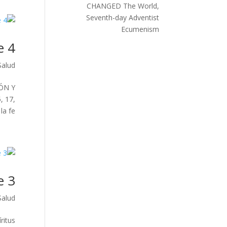
CHANGED The World,
Seventh-day Adventist
Ecumenism
e 4
Salud
IÓN Y
, 17,
fe,...
e 3
Salud
ritus