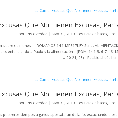
Excusas Que No Tienen Excusas, Part
por
CristoVerdad
|
May 31, 2019
|
estudios bíblicos
,
Pro-
ntender sobre opiniones. —ROMANOS 14:1 MPS17LEY Serie, ALIMENTAC
io, entendiendo a Pablo y la alimentación—(ROM. 14:1-3, 6-7, 13-15
20-21, 23) 1Recibid al débil en la 
Excusas Que No Tienen Excusas, Part
por
CristoVerdad
|
May 31, 2019
|
estudios bíblicos
,
Pro-
los postreros tiempos algunos apostatarán de la fe, escuchando a espí