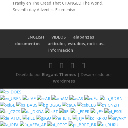
Franky
en
The Creed That CHANGED The World,
Seventh-day Adventist Ecumenism
ENGLISH
VIDEOS
alabanzas
documentos
artículos, estudios, noticias…
información
Diseñado por
Elegant Themes
| Desarrollado por
WordPress
ES
EN
AF
AR
AM
AS
EU
BN
BE
BS
BG
CA
CEB
ZH
CS
DA
ET
FI
FR
FY
GL
DE
EL
GU
HE
JA
KO
ARY
FA
FA_AF
PT
PT_BR
RU