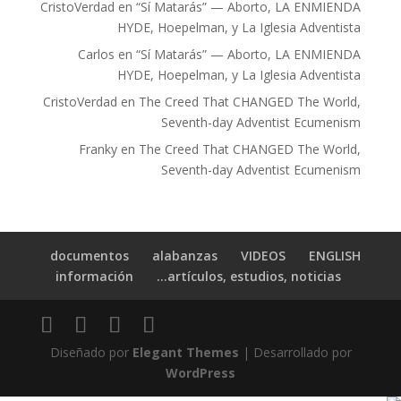
CristoVerdad
en
“Sí Matarás” — Aborto, LA ENMIENDA
HYDE, Hoepelman, y La Iglesia Adventista
Carlos
en
“Sí Matarás” — Aborto, LA ENMIENDA
HYDE, Hoepelman, y La Iglesia Adventista
CristoVerdad
en
The Creed That CHANGED The World,
Seventh-day Adventist Ecumenism
Franky
en
The Creed That CHANGED The World,
Seventh-day Adventist Ecumenism
documentos
alabanzas
VIDEOS
ENGLISH
información
artículos, estudios, noticias…
Diseñado por
Elegant Themes
| Desarrollado por
WordPress