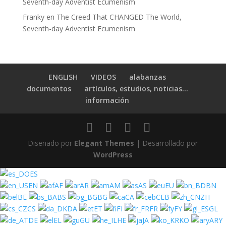
Seventh-day Adventist Ecumenism
Franky
en
The Creed That CHANGED The World,
Seventh-day Adventist Ecumenism
ENGLISH
VIDEOS
alabanzas
documentos
artículos, estudios, noticias…
información
Diseñado por
Elegant Themes
| Desarrollado por
WordPress
ES
EN
AF
AR
AM
AS
EU
BN
BE
BS
BG
CA
CEB
ZH
CS
DA
ET
FI
FR
FY
GL
DE
EL
GU
HE
JA
KO
ARY