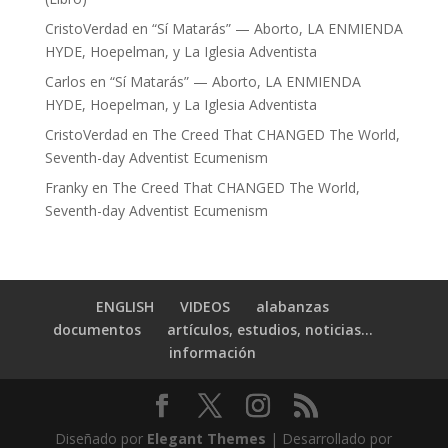
CristoVerdad
en
“Sí Matarás” — Aborto, LA ENMIENDA
HYDE, Hoepelman, y La Iglesia Adventista
Carlos
en
“Sí Matarás” — Aborto, LA ENMIENDA
HYDE, Hoepelman, y La Iglesia Adventista
CristoVerdad
en
The Creed That CHANGED The World,
Seventh-day Adventist Ecumenism
Franky
en
The Creed That CHANGED The World,
Seventh-day Adventist Ecumenism
ENGLISH
VIDEOS
alabanzas
documentos
artículos, estudios, noticias…
información
Diseñado por
Elegant Themes
| Desarrollado por